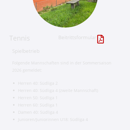
Tennis
Beitrittsformular
Spielbetrieb
Folgende Mannschaften sind in der Sommersaison
2026 gemeldet:
Herren 40: Südliga 2
Herren 40: Südliga 4 (zweite Mannschaft)
Herren 50: Südliga 1
Herren 60: Südliga 1
Damen 40: Südliga 4
Junioren/Juniorinnen U18: Südliga 4