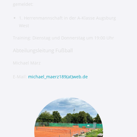
gemeldet:
1. Herrenmannschaft in der A-Klasse Augsburg
West
Training: Dienstag und Donnerstag um 19:00 Uhr
Abteilungsleitung Fußball
Michael März
E-Mail:
michael_maerz189(at)web.de