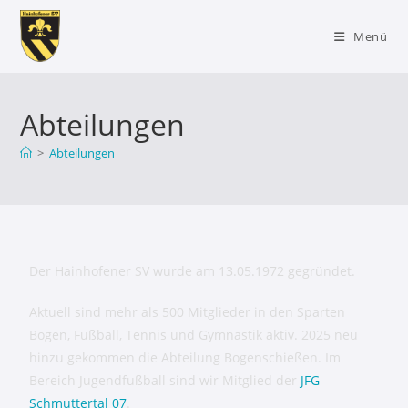
Menü
Abteilungen
>
Abteilungen
Der Hainhofener SV wurde am 13.05.1972 gegründet.
Aktuell sind mehr als 500 Mitglieder in den Sparten
Bogen, Fußball, Tennis und Gymnastik aktiv. 2025 neu
hinzu gekommen die Abteilung Bogenschießen. Im
Bereich Jugendfußball sind wir Mitglied der
JFG
Schmuttertal 07
.