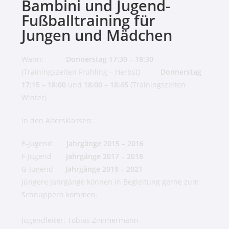
Bambini und Jugend-
Fußballtraining für
Jungen und Mädchen
Wann:
Donnerstag 17:30 – 18:30
(Trainingszeiten Frühling – Herbst)
Donnerstag
17:15 – 18:00
und
18:00 – 18:45
(Trainingszeiten
Winter)
in den Altersklassen:
E-Jugend
Jahrgänge 2015 – 2016
F-Jugend
Jahrgänge 2017 – 2018
G-Jugend
Jahrgänge 2019 – 2021
Jüngere Jahrgänge können in Begleitung gerne zum
Schnuppern kommen.
Jugendleiter: Tobias Zimmermann