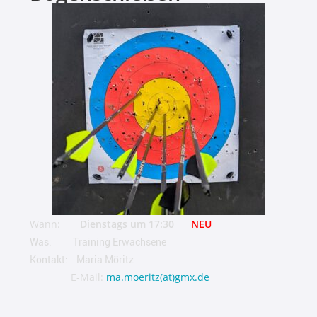
Wann:
Dienstags um 17:30
NEU
Was: Training
Erwachsene
Kontakt: Maria Möritz
E-Mail:
ma.moeritz(at)gmx.de