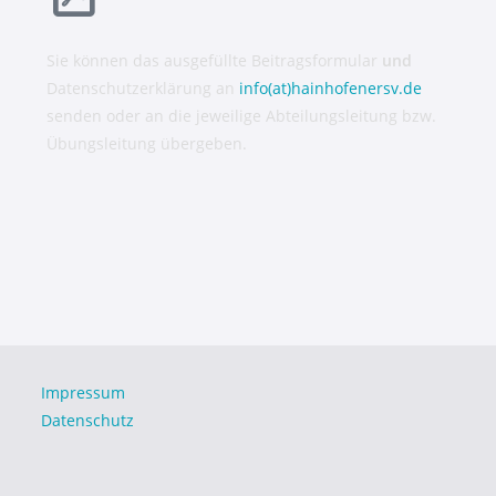
Sie können das ausgefüllte Beitragsformular
und
Datenschutzerklärung an
info(at)hainhofenersv.de
senden oder an die jeweilige Abteilungsleitung bzw.
Übungsleitung übergeben.
Impressum
Datenschutz